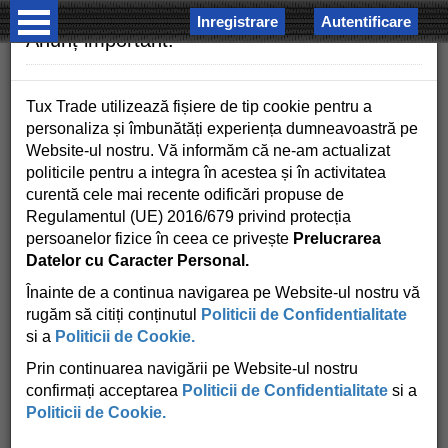
Inregistrare
Autentificare
×
Anunț important!
Tux Trade utilizează fișiere de tip cookie pentru a
personaliza și îmbunătăți experiența dumneavoastră pe
Website-ul nostru. Vă informăm că ne-am actualizat
politicile pentru a integra în acestea și în activitatea
COSUL MEU
curentă cele mai recente odificări propuse de
Regulamentul (UE) 2016/679 privind protecția
0 produse - 0.00 RON
persoanelor fizice în ceea ce privește
Prelucrarea
Datelor cu Caracter Personal.
Acasa
Anvelope all seasons
Înainte de a continua navigarea pe Website-ul nostru vă
rugăm să citiți conținutul
Politicii de Confidentialitate
si a
Politicii de Cookie.
Producator
Prin continuarea navigării pe Website-ul nostru
confirmați acceptarea
Politicii de Confidentialitate
si a
Politicii de Cookie.
Latime