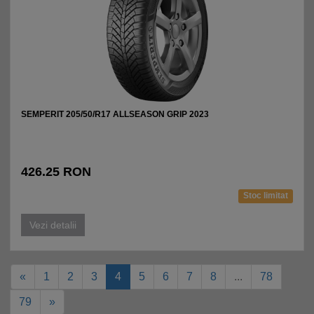
SEMPERIT 205/50/R17 ALLSEASON GRIP 2023
426.25 RON
Stoc limitat
Vezi detalii
«
1
2
3
4
5
6
7
8
...
78
79
»