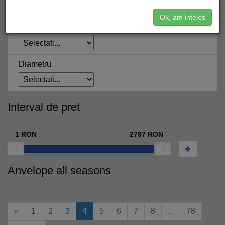
Ok, am inteles
Inaltime
Diametru
Interval de pret
1
RON
2797
RON
Anvelope all seasons
«
1
2
3
4
5
6
7
8
...
78