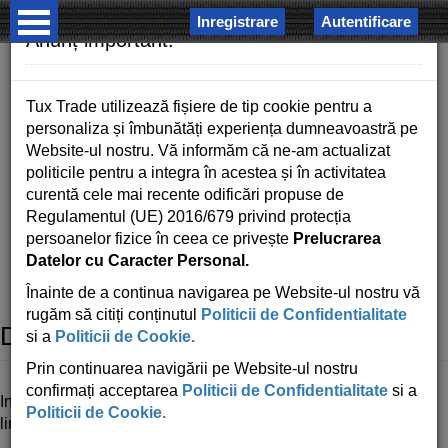
Inregistrare
Autentificare
×
Anunț important!
Tux Trade utilizează fișiere de tip cookie pentru a
personaliza și îmbunătăți experiența dumneavoastră pe
Website-ul nostru. Vă informăm că ne-am actualizat
politicile pentru a integra în acestea și în activitatea
COSUL MEU
curentă cele mai recente odificări propuse de
Regulamentul (UE) 2016/679 privind protecția
0 produse - 0.00 RON
persoanelor fizice în ceea ce privește
Prelucrarea
Datelor cu Caracter Personal.
Acasa
Detalii livrare
Înainte de a continua navigarea pe Website-ul nostru vă
rugăm să citiți conținutul
Politicii de Confidentialitate
Detalii livrare
si a
Politicii de Cookie.
Prin continuarea navigării pe Website-ul nostru
confirmați acceptarea
Politicii de Confidentialitate
si a
In localitatea
Ploiesti
si judetul
Prahova
,
Bucuresti
si zonele
Politicii de Cookie.
limitrofe livrarea este
gratuita.