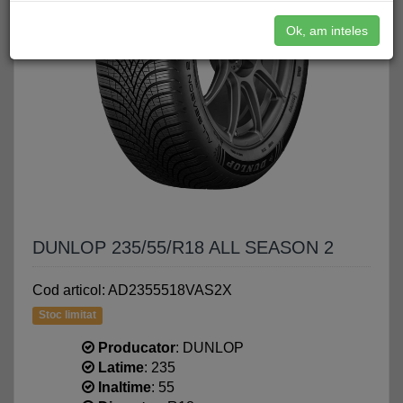
Ok, am inteles
DUNLOP 235/55/R18 ALL SEASON 2
Cod articol: AD2355518VAS2X
Stoc limitat
Producator
: DUNLOP
Latime
: 235
Inaltime
: 55