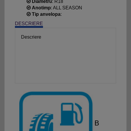
Diametru
: R18
Anotimp
: ALL SEASON
Tip anvelopa
:
DESCRIERE
Descriere
B