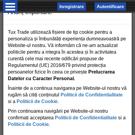
Inregistrare
Autentificare
×
Anunț important!
Tux Trade utilizează fișiere de tip cookie pentru a
personaliza și îmbunătăți experiența dumneavoastră pe
Website-ul nostru. Vă informăm că ne-am actualizat
politicile pentru a integra în acestea și în activitatea
COSUL MEU
curentă cele mai recente odificări propuse de
Regulamentul (UE) 2016/679 privind protecția
0 produse - 0.00 RON
persoanelor fizice în ceea ce privește
Prelucrarea
Datelor cu Caracter Personal.
Înainte de a continua navigarea pe Website-ul nostru vă
rugăm să citiți conținutul
Politicii de Confidentialitate
si a
Politicii de Cookie.
Prin continuarea navigării pe Website-ul nostru
confirmați acceptarea
Politicii de Confidentialitate
si a
Politicii de Cookie.