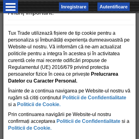
Inregistrare
Autentificare
×
Anunț important!
Tux Trade utilizează fișiere de tip cookie pentru a
personaliza și îmbunătăți experiența dumneavoastră pe
Website-ul nostru. Vă informăm că ne-am actualizat
politicile pentru a integra în acestea și în activitatea
COSUL MEU
curentă cele mai recente odificări propuse de
Regulamentul (UE) 2016/679 privind protecția
0 produse - 0.00 RON
persoanelor fizice în ceea ce privește
Prelucrarea
Datelor cu Caracter Personal.
Înainte de a continua navigarea pe Website-ul nostru vă
Producator
rugăm să citiți conținutul
Politicii de Confidentialitate
si a
Politicii de Cookie.
Prin continuarea navigării pe Website-ul nostru
Latime
confirmați acceptarea
Politicii de Confidentialitate
si a
Politicii de Cookie.