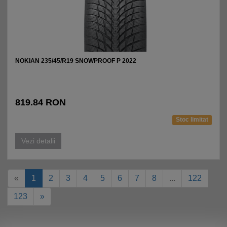
NOKIAN 235/45/R19 SNOWPROOF P 2022
819.84 RON
Stoc limitat
Vezi detalii
«
1
2
3
4
5
6
7
8
...
122
123
»