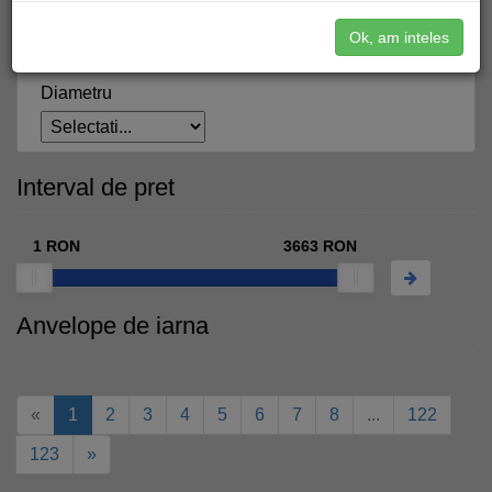
Inaltime
Ok, am inteles
Diametru
Interval de pret
1
RON
3663
RON
Anvelope de iarna
«
1
2
3
4
5
6
7
8
...
122
123
»